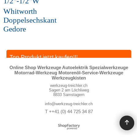
1/2"-1/2"W
Whitworth
Doppelsechskant
Gedore
Top Produkt jetzt kaufen!!!
Online Shop Werkzeuge Autoelektrik Spezialwerkzeuge
Motorrad-Werkzeug Motorenöl-Service-Werkzeuge
Werkzeugkisten
werkzeug-treichler.ch
Sagen 2 am Löchliweg
8833 Samstagern
info@werkzeug-treichler.ch
T ++41 (0) 44 725 34 87
WebShop erstellt mit ShopFactory Shop Software.