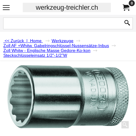
0
werkzeug-treichler.ch
<< Zurück
|
Home
Werkzeuge
Zoll AF +Whitw. Gabelringschlüssel-Nussensätze-Inbus
Zoll Whitw - Englische Masse Gedore-Ko-kon
Steckschlüsseleinsatz 1/2"-1/2"W