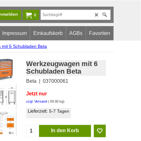
nmelden
0
Impressum
Einkaufskorb
AGBs
Favoriten
mit 6 Schubladen Beta
Werkzeugwagen mit 6
Schubladen Beta
Beta
037000061
Jetzt nur
1,645.00
CHF
zzgl. Versand
69.00
kg
Lieferzeit:
5-7 Tagen
In den Korb