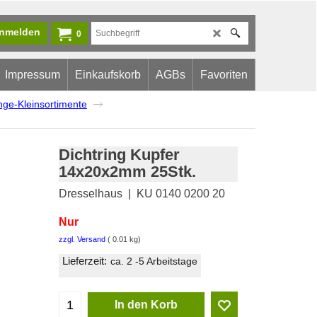
nmelden
0
Impressum
Einkaufskorb
AGBs
Favoriten
inge-Kleinsortimente
Dichtring Kupfer
14x20x2mm 25Stk.
Dresselhaus
KU 0140 0200 20
Nur
zzgl. Versand
0.01
kg
Lieferzeit:
ca. 2 -5 Arbeitstage
In den Korb