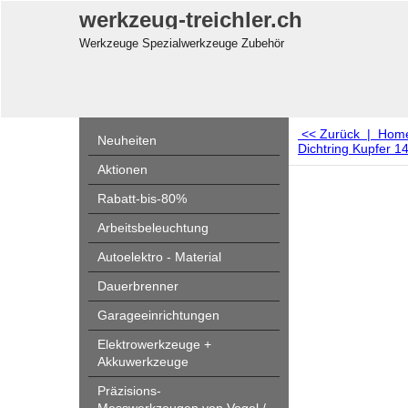
werkzeug-treichler.ch
Werkzeuge Spezialwerkzeuge Zubehör
<< Zurück
|
Hom
Neuheiten
Dichtring Kupfer 
Aktionen
Rabatt-bis-80%
Arbeitsbeleuchtung
Autoelektro - Material
Dauerbrenner
Garageeinrichtungen
Elektrowerkzeuge +
Akkuwerkzeuge
Präzisions-