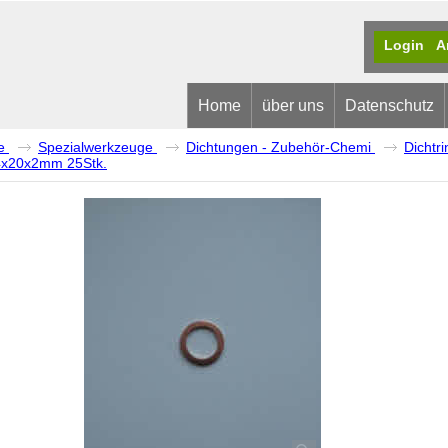
Login
A
Home
über uns
Datenschutz
e
Spezialwerkzeuge
Dichtungen - Zubehör-Chemi
Dichtr
14x20x2mm 25Stk.