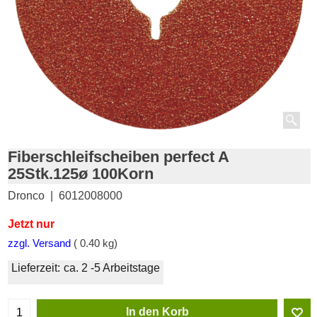
Fiberschleifscheiben perfect A
25Stk.125ø 100Korn
Dronco
6012008000
Jetzt nur
-50%
27.50
CHF
13.75
CHF
zzgl. Versand
0.40
kg
Lieferzeit:
ca. 2 -5 Arbeitstage