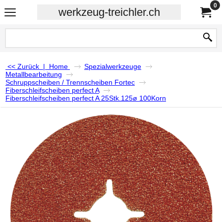
0
werkzeug-treichler.ch
<< Zurück
|
Home
Spezialwerkzeuge
Metallbearbeitung
Schruppscheiben / Trennscheiben Fortec
Fiberschleifscheiben perfect A
Fiberschleifscheiben perfect A 25Stk.125ø 100Korn