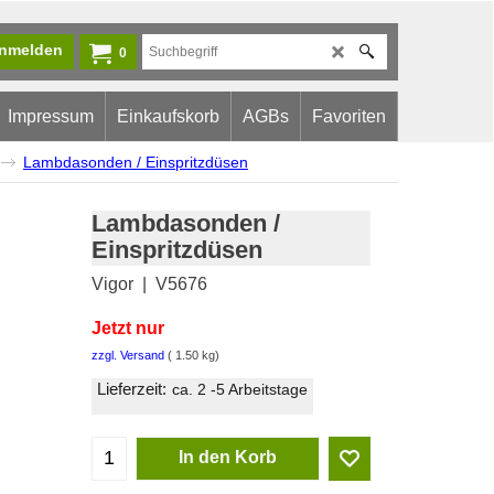
nmelden
0
Impressum
Einkaufskorb
AGBs
Favoriten
Lambdasonden / Einspritzdüsen
Lambdasonden /
Einspritzdüsen
Vigor
V5676
Jetzt nur
142.70
CHF
zzgl. Versand
1.50
kg
Lieferzeit:
ca. 2 -5 Arbeitstage
In den Korb