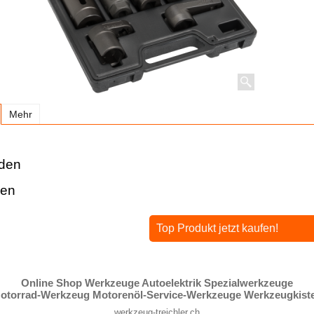
Mehr
den
sen
Top Produkt jetzt kaufen!
Online Shop Werkzeuge Autoelektrik Spezialwerkzeuge
otorrad-Werkzeug Motorenöl-Service-Werkzeuge Werkzeugkist
werkzeug-treichler.ch