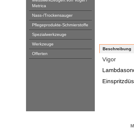
Messwerkzeugen.von Vogel /
Metrica
Nass-/Trockensauger
Pflegeprodukte-Schmierstoffe
Spezialwerkzeuge
Werkzeuge
Beschreibung
Offerten
Vigor
Lambdason
Einspritzdü
M