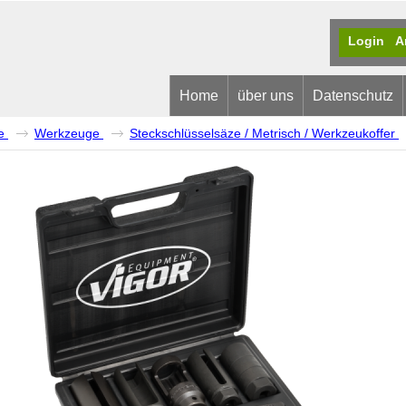
Login
A
Home
über uns
Datenschutz
e
Werkzeuge
Steckschlüsselsäze / Metrisch / Werkzeukoffer