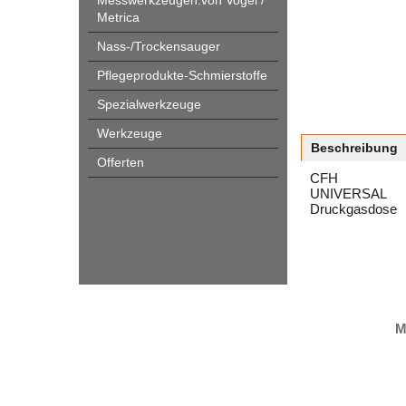
Messwerkzeugen.von Vogel /
Metrica
Nass-/Trockensauger
Pflegeprodukte-Schmierstoffe
Spezialwerkzeuge
Werkzeuge
Beschreibung
Offerten
CFH
UNIVERSAL
Druckgasdose
M