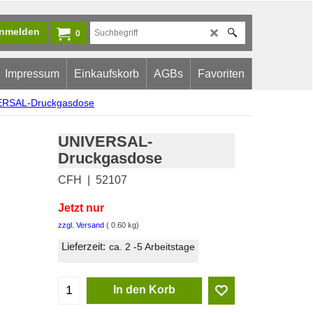
nmelden
0
Impressum
Einkaufskorb
AGBs
Favoriten
ERSAL-Druckgasdose
UNIVERSAL-
Druckgasdose
CFH
52107
Jetzt nur
6.90
CHF
zzgl. Versand
0.60
kg
Lieferzeit:
ca. 2 -5 Arbeitstage
In den Korb