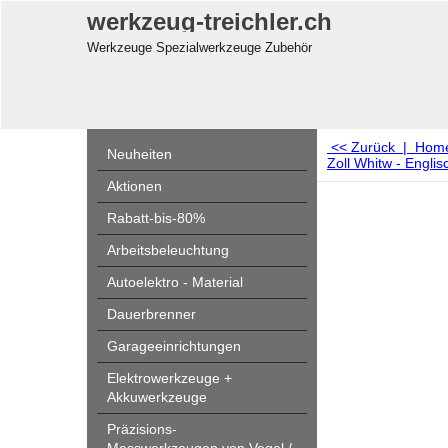
werkzeug-treichler.ch
Werkzeuge Spezialwerkzeuge Zubehör
<< Zurück
|
Hom
Neuheiten
Zoll Whitw - Engl
Aktionen
Rabatt-bis-80%
Arbeitsbeleuchtung
Autoelektro - Material
Dauerbrenner
Garageeinrichtungen
Elektrowerkzeuge +
Akkuwerkzeuge
Präzisions-