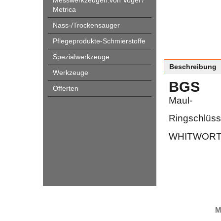
Messwerkzeugen.von Vogel /
Metrica
Nass-/Trockensauger
Pflegeprodukte-Schmierstoffe
Spezialwerkzeuge
Beschreibung
Werkzeuge
BGS
Offerten
Maul-
Ringschlüss
WHITWOR
M