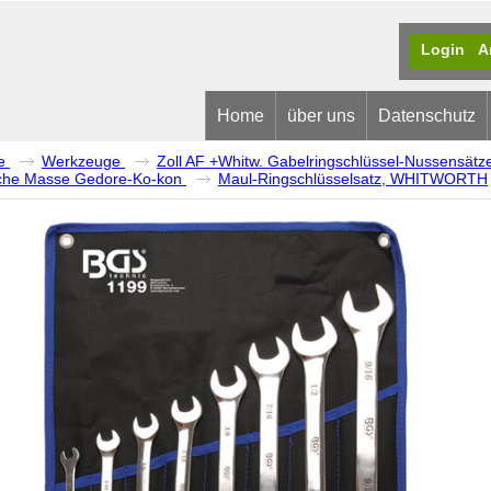
Login
A
Home
über uns
Datenschutz
e
Werkzeuge
Zoll AF +Whitw. Gabelringschlüssel-Nussensätz
ische Masse Gedore-Ko-kon
Maul-Ringschlüsselsatz, WHITWORTH