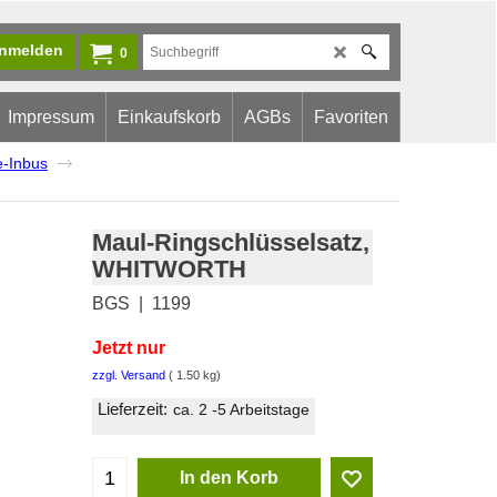
nmelden
0
Impressum
Einkaufskorb
AGBs
Favoriten
e-Inbus
Maul-Ringschlüsselsatz,
WHITWORTH
BGS
1199
Jetzt nur
zzgl. Versand
1.50
kg
Lieferzeit:
ca. 2 -5 Arbeitstage
In den Korb